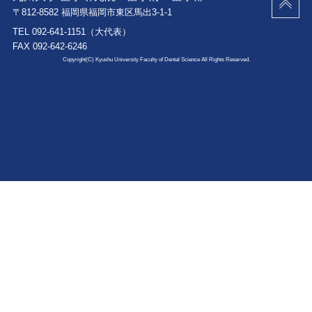
〒812-8582 福岡県福岡市東区馬出3-1-1
TEL
092-641-1151
（大代表）
FAX 092-642-6246
Copyright(C) Kyushu University Faculty of Dental Science All Rights Reserved.