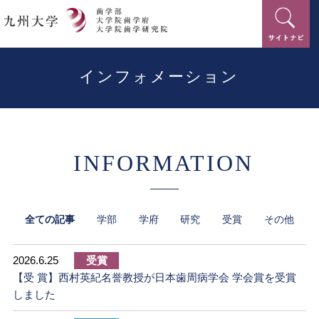
九州大学 歯学研究院 歯学府 歯
インフォメーション
INFORMATION
全ての記事
学部
学府
研究
受賞
その他
2026.6.25
受賞
【受 賞】西村英紀名誉教授が日本歯周病学会 学会賞を受賞
しました