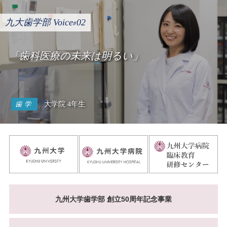
九大歯学部 Voice
02
#
「歯科医療の未来は明るい」
大学院 4年生
歯学
九州大学歯学部 創立50周年記念事業