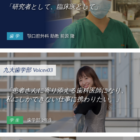
「研究者として、臨床医として」
顎口腔外科 助教 前原 隆
歯学
九大歯学部 Voice
03
#
「患者さんに寄り添える歯科医師になり、
私にしかできない仕事に携わりたい。」
歯学部 2年生
学生